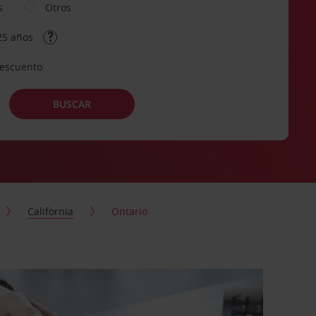
s
Otros
25 años
descuento
BUSCAR
California
Ontario