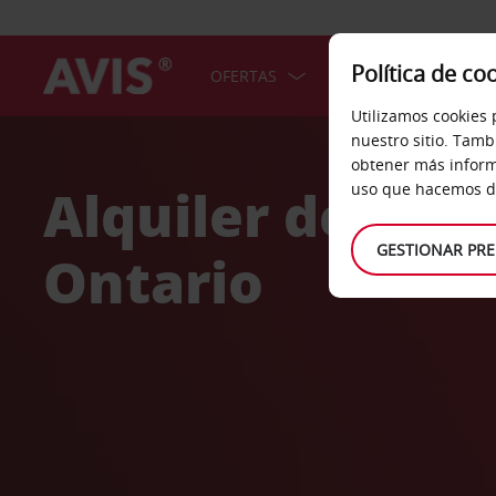
Política de co
OFERTAS
COCHES
SERV
Utilizamos cookies 
Welcome
nuestro sitio. Tamb
to
obtener más inform
Avis
Alquiler de coc
uso que hacemos de
GESTIONAR PRE
Ontario