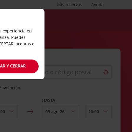
Mis reservas
Ayuda
tu experiencia en
ianza. Puedes
ACEPTAR, aceptas el
AR Y CERRAR
 devolución
HASTA