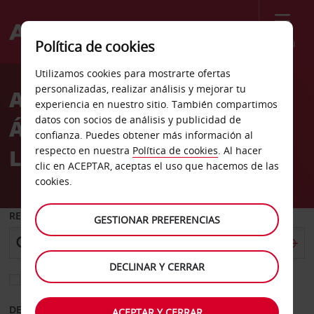
Menú
Política de cookies
Welcome
Utilizamos cookies para mostrarte ofertas
to
personalizadas, realizar análisis y mejorar tu
Alquiler de coches Los
Avis
experiencia en nuestro sitio. También compartimos
datos con socios de análisis y publicidad de
Ángeles Brentwood West
confianza. Puedes obtener más información al
La
respecto en nuestra
Política de cookies
. Al hacer
clic en ACEPTAR, aceptas el uso que hacemos de las
cookies.
RECOGER EN
GESTIONAR PREFERENCIAS
DECLINAR Y CERRAR
Elegir otra oficina de devolución
DESDE
HASTA
ACEPTAR Y CERRAR