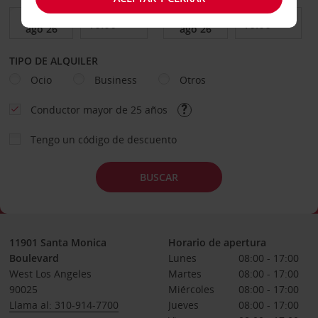
TIPO DE ALQUILER
Ocio
Business
Otros
Conductor mayor de 25 años
Tengo un código de descuento
BUSCAR
11901 Santa Monica
Horario de apertura
Boulevard
Lunes
08:00 - 17:00
West Los Angeles
Martes
08:00 - 17:00
90025
Miércoles
08:00 - 17:00
Llama al: 310-914-7700
Jueves
08:00 - 17:00