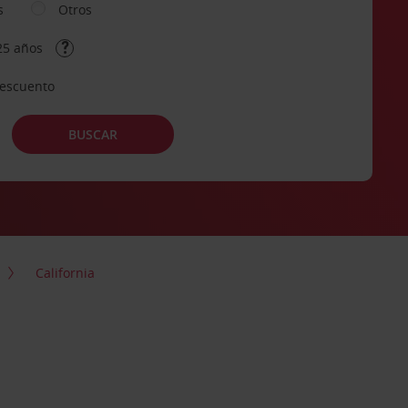
s
Otros
25 años
descuento
BUSCAR
California