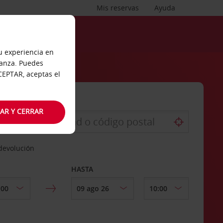
Mis reservas
Ayuda
tu experiencia en
ianza. Puedes
ACEPTAR, aceptas el
AR Y CERRAR
 devolución
HASTA