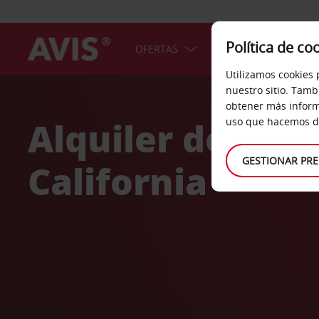
Política de co
OFERTAS
COCHES
SERV
Utilizamos cookies 
Welcome
nuestro sitio. Tamb
to
obtener más inform
Avis
Alquiler de coc
uso que hacemos de
GESTIONAR PRE
California