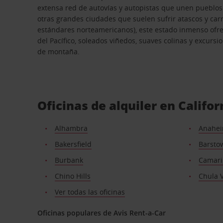
extensa red de autovías y autopistas que unen pueblos 
otras grandes ciudades que suelen sufrir atascos y car
estándares norteamericanos), este estado inmenso ofre
del Pacífico, soleados viñedos, suaves colinas y excursi
de montaña.
Oficinas de alquiler en Califor
Alhambra
Anahe
Bakersfield
Barsto
Burbank
Camari
Chino Hills
Chula V
Ver todas las oficinas
Oficinas populares de Avis Rent-a-Car