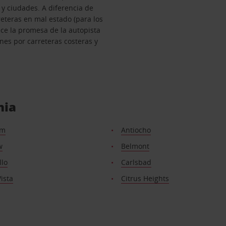
y ciudades. A diferencia de
reteras en mal estado (para los
ce la promesa de la autopista
ones por carreteras costeras y
nia
im
Antiocho
w
Belmont
llo
Carlsbad
ista
Citrus Heights