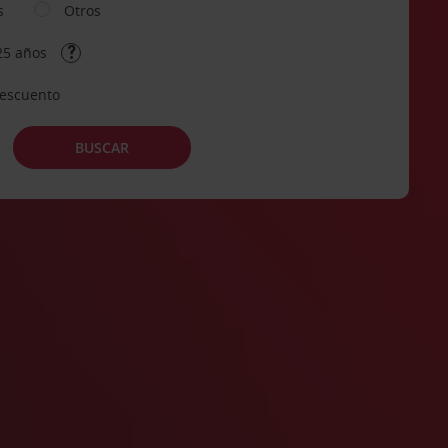
s
Otros
25 años
descuento
BUSCAR