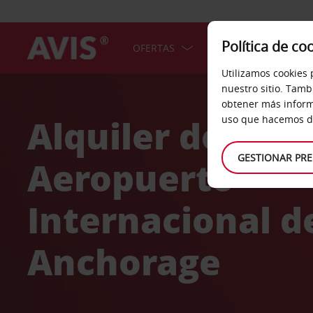
Política de co
OFERTAS
COCHES
SERV
Utilizamos cookies 
Welcome
nuestro sitio. Tamb
to
obtener más inform
Avis
Alquiler de coc
uso que hacemos de
GESTIONAR PRE
Aeropuerto
Internacional d
Anchorage