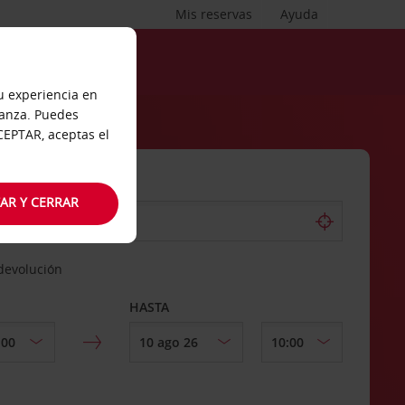
Mis reservas
Ayuda
tu experiencia en
ianza. Puedes
ACEPTAR, aceptas el
AR Y CERRAR
 devolución
HASTA