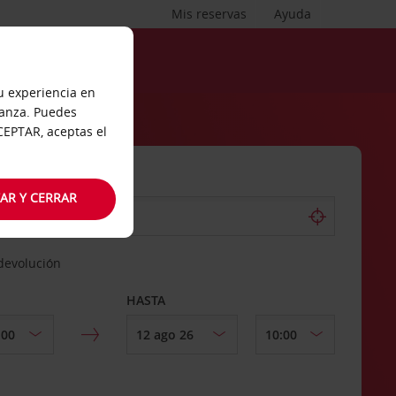
Mis reservas
Ayuda
tu experiencia en
ianza. Puedes
ACEPTAR, aceptas el
AR Y CERRAR
 devolución
HASTA