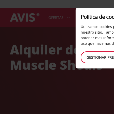
Política de co
OFERTAS
COCHES
SERV
Utilizamos cookies 
Welcome
nuestro sitio. Tamb
to
obtener más inform
Avis
Alquiler de coc
uso que hacemos de
GESTIONAR PRE
Muscle Shoals