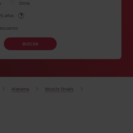
s
Otros
25 años
descuento
BUSCAR
Alabama
Muscle Shoals