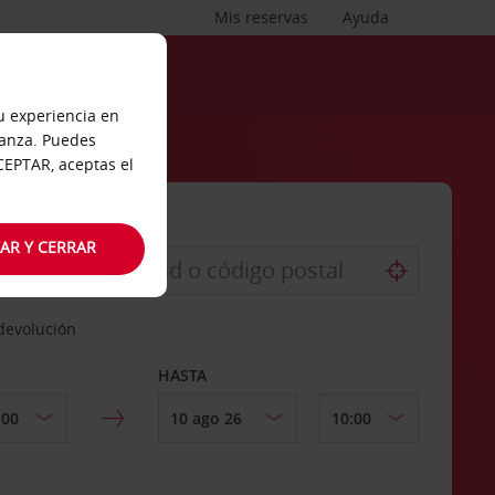
Mis reservas
Ayuda
tu experiencia en
ianza. Puedes
ACEPTAR, aceptas el
AR Y CERRAR
 devolución
HASTA