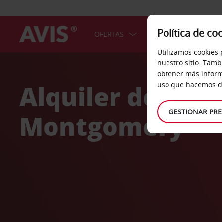
Política de co
OFERTAS
COCHES
SERV
Utilizamos cookies 
Welcome
nuestro sitio. Tamb
to
obtener más inform
Avis
Alquiler de coc
uso que hacemos de
GESTIONAR PRE
Montgomery