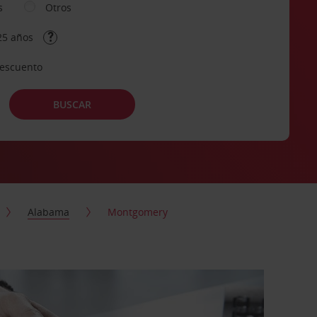
s
Otros
25 años
descuento
BUSCAR
Alabama
Montgomery