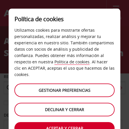
Menú
Política de cookies
Welcome
Utilizamos cookies para mostrarte ofertas
to
personalizadas, realizar análisis y mejorar tu
Alquiler de coches
Avis
experiencia en nuestro sitio. También compartimos
datos con socios de análisis y publicidad de
Saskatoon Avenue C North
confianza. Puedes obtener más información al
respecto en nuestra
Política de cookies
. Al hacer
clic en ACEPTAR, aceptas el uso que hacemos de las
cookies.
RECOGER EN
GESTIONAR PREFERENCIAS
Elegir otra oficina de devolución
DECLINAR Y CERRAR
DESDE
HASTA
ACEPTAR Y CERRAR