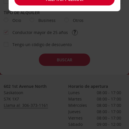
TIPO DE ALQUILER
Ocio
Business
Otros
Conductor mayor de 25 años
Tengo un código de descuento
BUSCAR
602 1st Avenue North
Horario de apertura
Saskatoon
Lunes
08:00 - 17:00
S7K 1X7
Martes
08:00 - 17:00
Llama al: 306-373-1161
Miércoles
08:00 - 17:00
Jueves
08:00 - 17:00
Viernes
08:00 - 17:00
Sábado
09:00 - 12:00