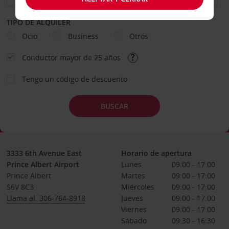
TIPO DE ALQUILER
Ocio
Business
Otros
Conductor mayor de 25 años
Tengo un código de descuento
BUSCAR
3333 6th Avenue East
Horario de apertura
Prince Albert Airport
Lunes
09:00 - 17:00
Prince Albert
Martes
09:00 - 17:00
S6V 8C3
Miércoles
09:00 - 17:00
Llama al: 306-764-8918
Jueves
09:00 - 17:00
Viernes
09:00 - 17:00
Sábado
09:30 - 16:30