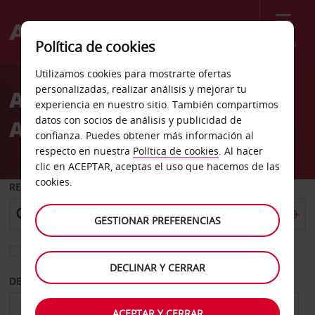
Menú
Política de cookies
Welcome
Utilizamos cookies para mostrarte ofertas
to
personalizadas, realizar análisis y mejorar tu
Alquiler de coches
Avis
experiencia en nuestro sitio. También compartimos
datos con socios de análisis y publicidad de
Aeropuerto Prince Albert
confianza. Puedes obtener más información al
respecto en nuestra
Política de cookies
. Al hacer
clic en ACEPTAR, aceptas el uso que hacemos de las
cookies.
RECOGER EN
GESTIONAR PREFERENCIAS
Elegir otra oficina de devolución
DECLINAR Y CERRAR
DESDE
HASTA
ACEPTAR Y CERRAR