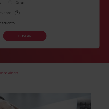
s
Otros
25 años
descuento
BUSCAR
rince Albert