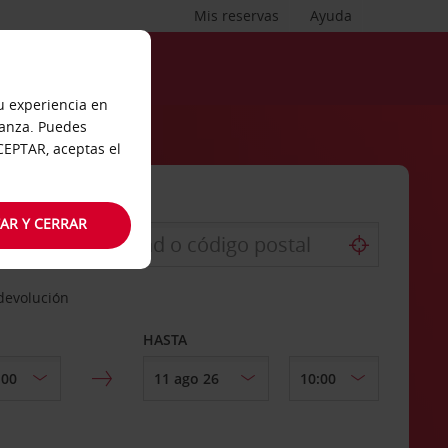
Mis reservas
Ayuda
tu experiencia en
ianza. Puedes
ACEPTAR, aceptas el
AR Y CERRAR
 devolución
HASTA