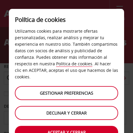
Menú
Política de cookies
Welcome
Utilizamos cookies para mostrarte ofertas
to
personalizadas, realizar análisis y mejorar tu
Alquiler de coches Orleans
Avis
experiencia en nuestro sitio. También compartimos
datos con socios de análisis y publicidad de
confianza. Puedes obtener más información al
respecto en nuestra
Política de cookies
. Al hacer
RECOGER EN
clic en ACEPTAR, aceptas el uso que hacemos de las
cookies.
GESTIONAR PREFERENCIAS
Elegir otra oficina de devolución
DESDE
HASTA
DECLINAR Y CERRAR
ACEPTAR Y CERRAR