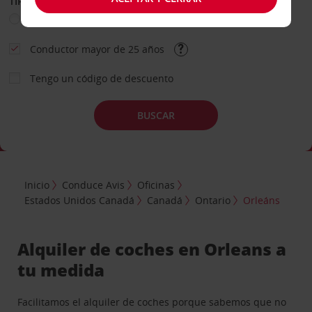
TIPO DE ALQUILER
Ocio
Business
Otros
Conductor mayor de 25 años
Tengo un código de descuento
BUSCAR
Inicio
Conduce Avis
Oficinas
Estados Unidos Canadá
Canadá
Ontario
Orleáns
Alquiler de coches en Orleans a
tu medida
Facilitamos el alquiler de coches porque sabemos que no