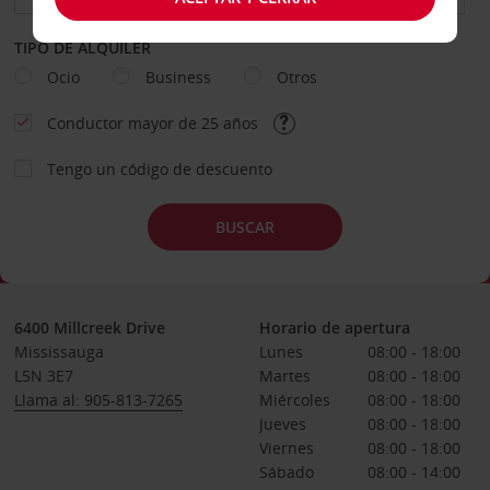
TIPO DE ALQUILER
Ocio
Business
Otros
Conductor mayor de 25 años
Tengo un código de descuento
BUSCAR
6400 Millcreek Drive
Horario de apertura
Mississauga
Lunes
08:00 - 18:00
L5N 3E7
Martes
08:00 - 18:00
Llama al: 905-813-7265
Miércoles
08:00 - 18:00
Jueves
08:00 - 18:00
Viernes
08:00 - 18:00
Sábado
08:00 - 14:00