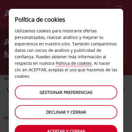
Menú
Política de cookies
Welcome
Utilizamos cookies para mostrarte ofertas
to
personalizadas, realizar análisis y mejorar tu
Alquiler de coches
Avis
experiencia en nuestro sitio. También compartimos
datos con socios de análisis y publicidad de
Millcreek Mississauga
confianza. Puedes obtener más información al
respecto en nuestra
Política de cookies
. Al hacer
clic en ACEPTAR, aceptas el uso que hacemos de las
cookies.
RECOGER EN
GESTIONAR PREFERENCIAS
Elegir otra oficina de devolución
DECLINAR Y CERRAR
DESDE
HASTA
ACEPTAR Y CERRAR