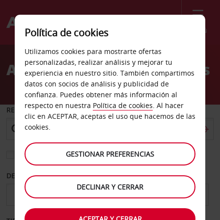
Menú
Política de cookies
Welcome
Utilizamos cookies para mostrarte ofertas
to
personalizadas, realizar análisis y mejorar tu
Alquiler de coches Londres
Avis
experiencia en nuestro sitio. También compartimos
datos con socios de análisis y publicidad de
confianza. Puedes obtener más información al
respecto en nuestra
Política de cookies
. Al hacer
RECOGER EN
clic en ACEPTAR, aceptas el uso que hacemos de las
cookies.
GESTIONAR PREFERENCIAS
Elegir otra oficina de devolución
DESDE
HASTA
DECLINAR Y CERRAR
ACEPTAR Y CERRAR