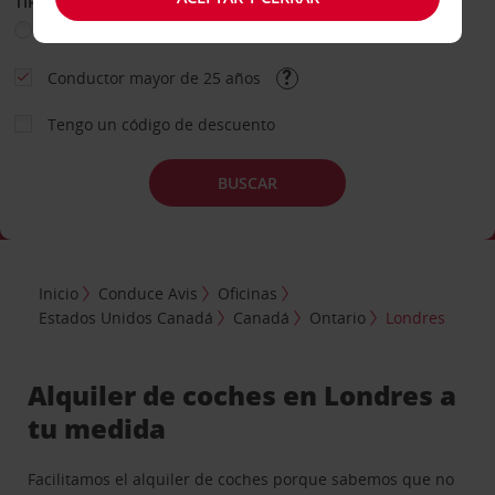
TIPO DE ALQUILER
Ocio
Business
Otros
Conductor mayor de 25 años
Tengo un código de descuento
BUSCAR
Inicio
Conduce Avis
Oficinas
Estados Unidos Canadá
Canadá
Ontario
Londres
Alquiler de coches en Londres a
tu medida
Facilitamos el alquiler de coches porque sabemos que no