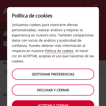
Menú
Política de cookies
Welcome
Utilizamos cookies para mostrarte ofertas
to
personalizadas, realizar análisis y mejorar tu
Alquiler de coches
Avis
experiencia en nuestro sitio. También compartimos
datos con socios de análisis y publicidad de
Belleville
confianza. Puedes obtener más información al
respecto en nuestra
Política de cookies
. Al hacer
clic en ACEPTAR, aceptas el uso que hacemos de las
cookies.
RECOGER EN
GESTIONAR PREFERENCIAS
Elegir otra oficina de devolución
DECLINAR Y CERRAR
DESDE
HASTA
ACEPTAR Y CERRAR