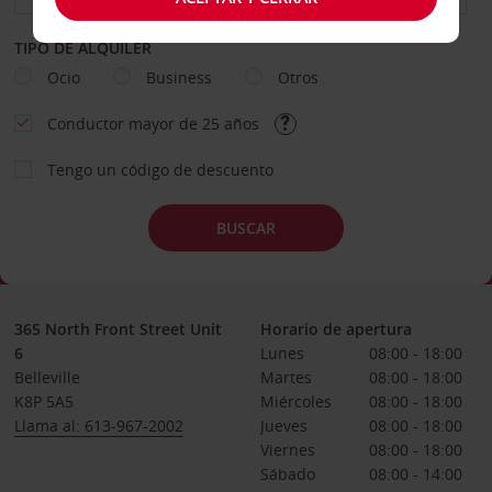
TIPO DE ALQUILER
Ocio
Business
Otros
Conductor mayor de 25 años
Tengo un código de descuento
BUSCAR
365 North Front Street Unit
Horario de apertura
6
Lunes
08:00 - 18:00
Belleville
Martes
08:00 - 18:00
K8P 5A5
Miércoles
08:00 - 18:00
Llama al: 613-967-2002
Jueves
08:00 - 18:00
Viernes
08:00 - 18:00
Sábado
08:00 - 14:00