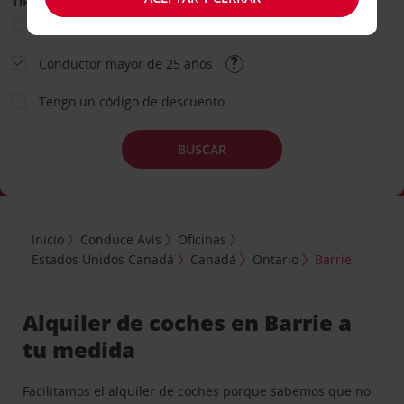
TIPO DE ALQUILER
Ocio
Business
Otros
Conductor mayor de 25 años
Tengo un código de descuento
BUSCAR
Inicio
Conduce Avis
Oficinas
Estados Unidos Canadá
Canadá
Ontario
Barrie
Alquiler de coches en Barrie a
tu medida
Facilitamos el alquiler de coches porque sabemos que no