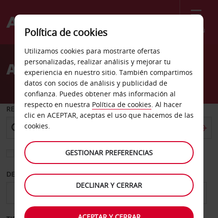
Menú
Política de cookies
Welcome
Utilizamos cookies para mostrarte ofertas
to
personalizadas, realizar análisis y mejorar tu
Alquiler de coches Barrie
Avis
experiencia en nuestro sitio. También compartimos
datos con socios de análisis y publicidad de
confianza. Puedes obtener más información al
respecto en nuestra
Política de cookies
. Al hacer
RECOGER EN
clic en ACEPTAR, aceptas el uso que hacemos de las
cookies.
GESTIONAR PREFERENCIAS
Elegir otra oficina de devolución
DESDE
HASTA
DECLINAR Y CERRAR
ACEPTAR Y CERRAR