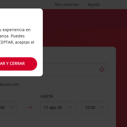
Mis reservas
Ayuda
tu experiencia en
ianza. Puedes
ACEPTAR, aceptas el
AR Y CERRAR
 devolución
HASTA