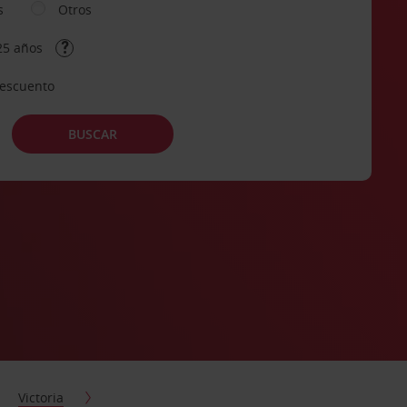
s
Otros
25 años
descuento
BUSCAR
Victoria