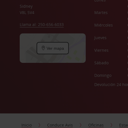
Sidney
V8L 5V4
Martes
Llama al: 250-656-6033
Miércoles
Jueves
Ver mapa
Viernes
Sábado
Domingo
Devolución 24 ho
Inicio
Conduce Avis
Oficinas
Esta