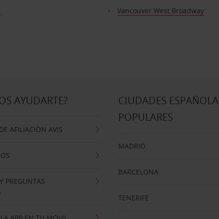
a
Vancouver West Broadway
OS AYUDARTE?
CIUDADES ESPAÑOLA
POPULARES
E AFILIACIÓN AVIS
MADRID
NOS
BARCELONA
 Y PREGUNTAS
S
TENERIFE
LA APP EN TU MÓVIL