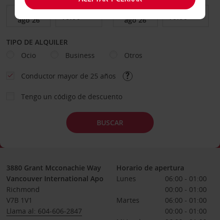
TIPO DE ALQUILER
Ocio
Business
Otros
Conductor mayor de 25 años
Tengo un código de descuento
BUSCAR
3880 Grant Mcconachie Way
Horario de apertura
Vancouver International Apo
Lunes
06:00 - 01:00
Richmond
00:00 - 01:00
V7B 1V1
Martes
06:00 - 01:00
Llama al: 604-606-2847
00:00 - 01:00