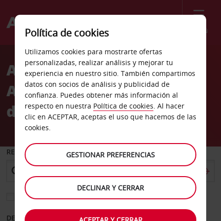
Menú
Política de cookies
Welcome
Utilizamos cookies para mostrarte ofertas
to
personalizadas, realizar análisis y mejorar tu
Alquiler de coches
Avis
experiencia en nuestro sitio. También compartimos
datos con socios de análisis y publicidad de
Aeropuerto Internacional
confianza. Puedes obtener más información al
de Vancouver
respecto en nuestra
Política de cookies
. Al hacer
clic en ACEPTAR, aceptas el uso que hacemos de las
cookies.
RECOGER EN
GESTIONAR PREFERENCIAS
DECLINAR Y CERRAR
Elegir otra oficina de devolución
DESDE
HASTA
ACEPTAR Y CERRAR