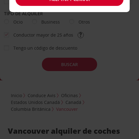
TIPO DE ALQUILER
Ocio
Business
Otros
Conductor mayor de 25 años
Tengo un código de descuento
BUSCAR
Inicio
Conduce Avis
Oficinas
Estados Unidos Canadá
Canadá
Columbia Británica
Vancouver
Vancouver alquiler de coches