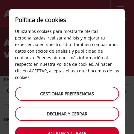
Menú
Política de cookies
Welcome
Utilizamos cookies para mostrarte ofertas
to
personalizadas, realizar análisis y mejorar tu
Alquiler de coches
Avis
experiencia en nuestro sitio. También compartimos
datos con socios de análisis y publicidad de
Vancouver
confianza. Puedes obtener más información al
respecto en nuestra
Política de cookies
. Al hacer
clic en ACEPTAR, aceptas el uso que hacemos de las
cookies.
RECOGER EN
GESTIONAR PREFERENCIAS
Elegir otra oficina de devolución
DECLINAR Y CERRAR
DESDE
HASTA
ACEPTAR Y CERRAR