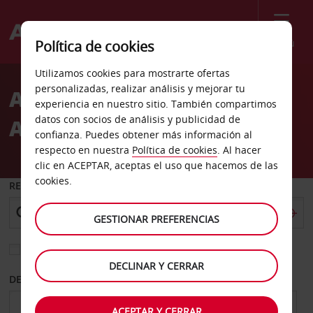
Menú
Política de cookies
Welcome
Utilizamos cookies para mostrarte ofertas
to
personalizadas, realizar análisis y mejorar tu
Alquiler de coches
Avis
experiencia en nuestro sitio. También compartimos
datos con socios de análisis y publicidad de
Aeropuerto de Abbotsford
confianza. Puedes obtener más información al
respecto en nuestra
Política de cookies
. Al hacer
clic en ACEPTAR, aceptas el uso que hacemos de las
cookies.
RECOGER EN
GESTIONAR PREFERENCIAS
Elegir otra oficina de devolución
DECLINAR Y CERRAR
DESDE
HASTA
ACEPTAR Y CERRAR