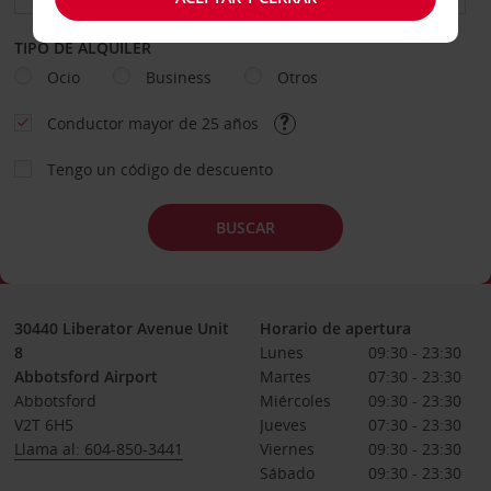
TIPO DE ALQUILER
Ocio
Business
Otros
Conductor mayor de 25 años
Tengo un código de descuento
BUSCAR
30440 Liberator Avenue Unit
Horario de apertura
8
Lunes
09:30 - 23:30
Abbotsford Airport
Martes
07:30 - 23:30
Abbotsford
Miércoles
09:30 - 23:30
V2T 6H5
Jueves
07:30 - 23:30
Llama al: 604-850-3441
Viernes
09:30 - 23:30
Sábado
09:30 - 23:30