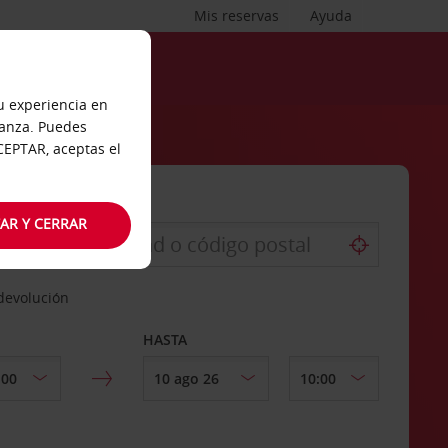
Mis reservas
Ayuda
tu experiencia en
ianza. Puedes
ACEPTAR, aceptas el
AR Y CERRAR
 devolución
HASTA