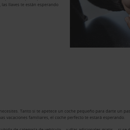
, las llaves te están esperando
necesites. Tanto si te apetece un coche pequeño para darte un pa
s vacaciones familiares, el coche perfecto te estará esperando.
ubida de categoría de vehículo —y días adicionales gratis— si se 