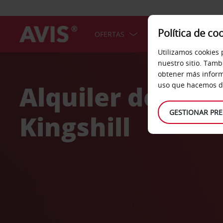
Política de co
OFERTAS
COCHES
SERV
Utilizamos cookies 
Welcome
nuestro sitio. Tamb
to
obtener más inform
Avis
Alquiler de coc
uso que hacemos de
GESTIONAR PRE
Kingshill