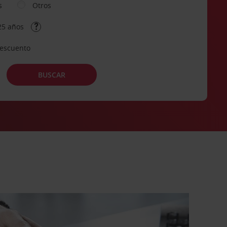
s
Otros
25 años
descuento
BUSCAR