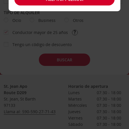
TIPO DE ALQUILER
Ocio
Business
Otros
Conductor mayor de 25 años
Tengo un código de descuento
BUSCAR
St. Jean Apo
Horario de apertura
Route D209
Lunes
07:30 - 18:00
St. Jean, St Barth
Martes
07:30 - 18:00
97133
Miércoles
07:30 - 18:00
Llama al: 590-590-27-71-43
Jueves
07:30 - 18:00
Viernes
07:30 - 18:00
Sábado
07:30 - 18:00