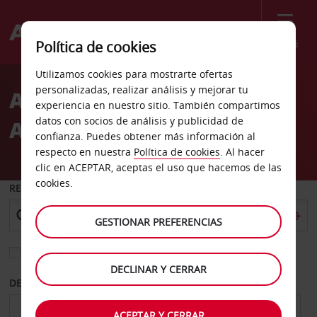
Menú
Política de cookies
Welcome
Utilizamos cookies para mostrarte ofertas
to
personalizadas, realizar análisis y mejorar tu
Alquiler de coches
Avis
experiencia en nuestro sitio. También compartimos
datos con socios de análisis y publicidad de
Aeropuerto de St Jean
confianza. Puedes obtener más información al
respecto en nuestra
Política de cookies
. Al hacer
clic en ACEPTAR, aceptas el uso que hacemos de las
cookies.
RECOGER EN
GESTIONAR PREFERENCIAS
Elegir otra oficina de devolución
DECLINAR Y CERRAR
DESDE
HASTA
ACEPTAR Y CERRAR