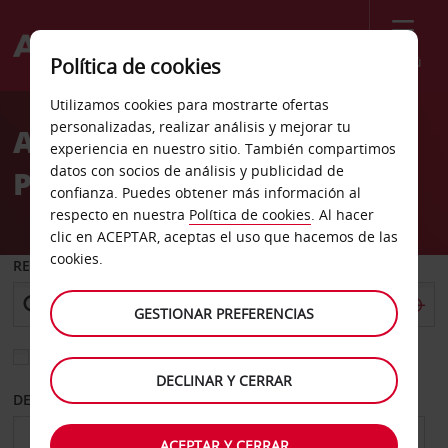
Menú
Política de cookies
Welcome
Utilizamos cookies para mostrarte ofertas
to
personalizadas, realizar análisis y mejorar tu
Alquiler de coches Puerto
Avis
experiencia en nuestro sitio. También compartimos
datos con socios de análisis y publicidad de
Plata
confianza. Puedes obtener más información al
respecto en nuestra
Política de cookies
. Al hacer
clic en ACEPTAR, aceptas el uso que hacemos de las
cookies.
RECOGER EN
GESTIONAR PREFERENCIAS
Elegir otra oficina de devolución
DECLINAR Y CERRAR
DESDE
HASTA
ACEPTAR Y CERRAR