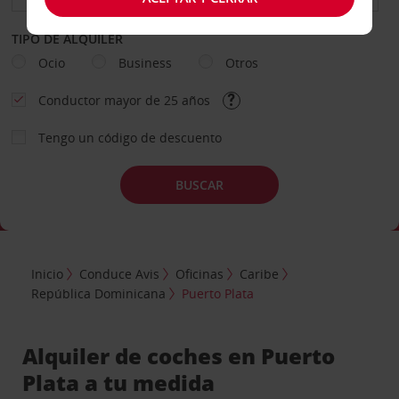
TIPO DE ALQUILER
Ocio
Business
Otros
Conductor mayor de 25 años
Tengo un código de descuento
BUSCAR
Inicio
Conduce Avis
Oficinas
Caribe
República Dominicana
Puerto Plata
Alquiler de coches en Puerto
Plata a tu medida