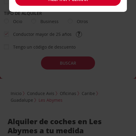
TIPO DE ALQUILER
Ocio
Business
Otros
Conductor mayor de 25 años
Tengo un código de descuento
BUSCAR
Inicio
Conduce Avis
Oficinas
Caribe
Guadalupe
Les Abymes
Alquiler de coches en Les
Abymes a tu medida