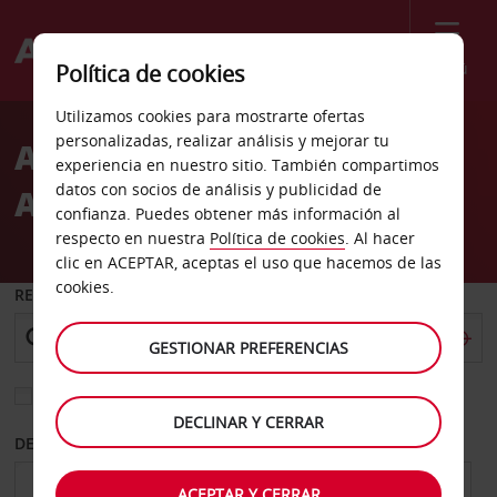
Menú
Política de cookies
Welcome
Utilizamos cookies para mostrarte ofertas
to
personalizadas, realizar análisis y mejorar tu
Alquiler de coches Les
Avis
experiencia en nuestro sitio. También compartimos
datos con socios de análisis y publicidad de
Abymes
confianza. Puedes obtener más información al
respecto en nuestra
Política de cookies
. Al hacer
clic en ACEPTAR, aceptas el uso que hacemos de las
cookies.
RECOGER EN
GESTIONAR PREFERENCIAS
Elegir otra oficina de devolución
DECLINAR Y CERRAR
DESDE
HASTA
ACEPTAR Y CERRAR