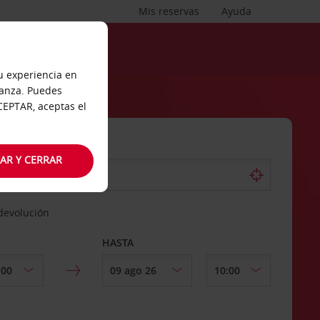
Mis reservas
Ayuda
tu experiencia en
ianza. Puedes
ACEPTAR, aceptas el
AR Y CERRAR
 devolución
HASTA