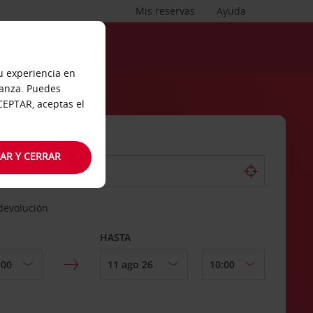
Mis reservas
Ayuda
tu experiencia en
ianza. Puedes
ACEPTAR, aceptas el
AR Y CERRAR
 devolución
HASTA