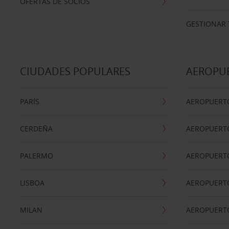
OFERTAS DE SOCIOS
GESTIONAR 
CIUDADES POPULARES
AEROPU
PARÍS
AEROPUERTO
CERDEÑA
AEROPUERT
PALERMO
AEROPUERT
LISBOA
AEROPUERT
MILAN
AEROPUERTO