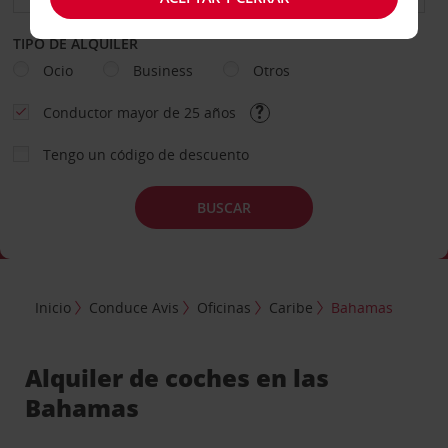
TIPO DE ALQUILER
Ocio
Business
Otros
Conductor mayor de 25 años
Tengo un código de descuento
BUSCAR
Inicio
Conduce Avis
Oficinas
Caribe
Bahamas
Alquiler de coches en las
Bahamas