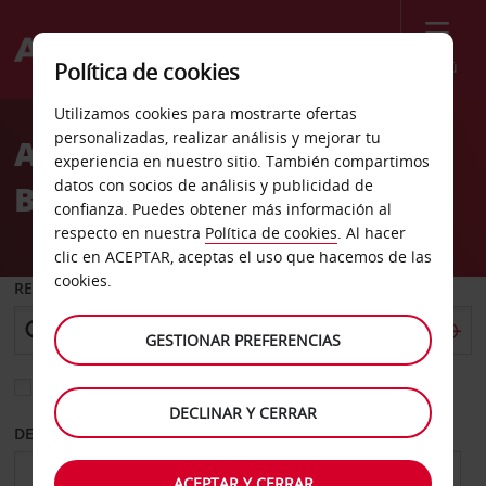
Menú
Política de cookies
Welcome
Utilizamos cookies para mostrarte ofertas
to
personalizadas, realizar análisis y mejorar tu
Alquiler de coches
Avis
experiencia en nuestro sitio. También compartimos
datos con socios de análisis y publicidad de
Bahamas
confianza. Puedes obtener más información al
respecto en nuestra
Política de cookies
. Al hacer
clic en ACEPTAR, aceptas el uso que hacemos de las
cookies.
RECOGER EN
GESTIONAR PREFERENCIAS
Elegir otra oficina de devolución
DECLINAR Y CERRAR
DESDE
HASTA
ACEPTAR Y CERRAR