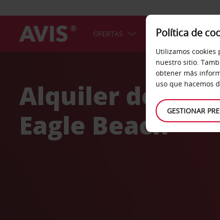
Política de co
OFERTAS
COCHES
SERV
Utilizamos cookies 
Welcome
nuestro sitio. Tamb
to
obtener más inform
Avis
Alquiler de coc
uso que hacemos de
GESTIONAR PRE
Eagle Beach