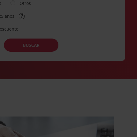
s
Otros
25 años
descuento
BUSCAR