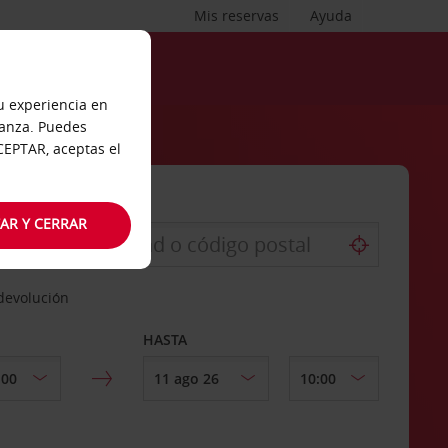
Mis reservas
Ayuda
tu experiencia en
ianza. Puedes
ACEPTAR, aceptas el
AR Y CERRAR
 devolución
HASTA