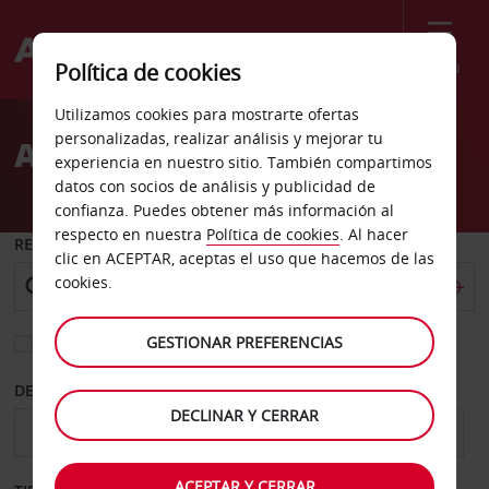
Menú
Política de cookies
Welcome
Utilizamos cookies para mostrarte ofertas
to
personalizadas, realizar análisis y mejorar tu
Alquiler de coches Lome
Avis
experiencia en nuestro sitio. También compartimos
datos con socios de análisis y publicidad de
confianza. Puedes obtener más información al
respecto en nuestra
Política de cookies
. Al hacer
RECOGER EN
clic en ACEPTAR, aceptas el uso que hacemos de las
cookies.
GESTIONAR PREFERENCIAS
Elegir otra oficina de devolución
DESDE
HASTA
DECLINAR Y CERRAR
ACEPTAR Y CERRAR