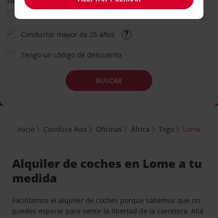
TIPO DE ALQUILER
Ocio
Business
Otros
Conductor mayor de 25 años
Tengo un código de descuento
BUSCAR
Inicio
Conduce Avis
Oficinas
África
Togo
Lome
Alquiler de coches en Lome a tu
medida
Facilitamos el alquiler de coches porque sabemos que no
puedes esperar para sentir la libertad de la carretera. Allá