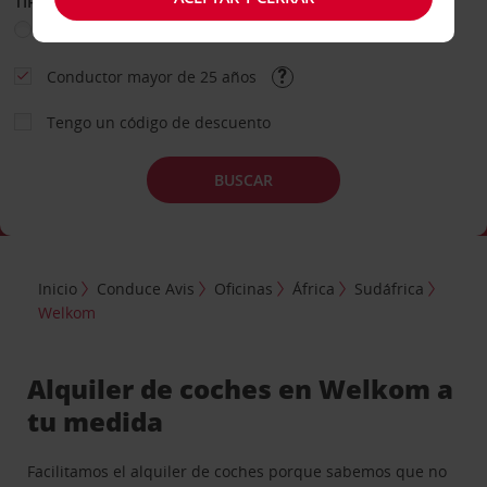
TIPO DE ALQUILER
Ocio
Business
Otros
Conductor mayor de 25 años
Tengo un código de descuento
BUSCAR
Inicio
Conduce Avis
Oficinas
África
Sudáfrica
Welkom
Alquiler de coches en Welkom a
tu medida
Facilitamos el alquiler de coches porque sabemos que no