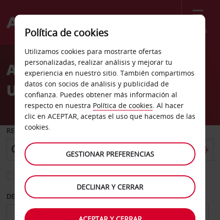
Menú
Política de cookies
Welcome
Utilizamos cookies para mostrarte ofertas
to
personalizadas, realizar análisis y mejorar tu
Alquiler de coches
Avis
experiencia en nuestro sitio. También compartimos
datos con socios de análisis y publicidad de
Umhlanga
confianza. Puedes obtener más información al
respecto en nuestra
Política de cookies
. Al hacer
clic en ACEPTAR, aceptas el uso que hacemos de las
cookies.
RECOGER EN
GESTIONAR PREFERENCIAS
Elegir otra oficina de devolución
DECLINAR Y CERRAR
DESDE
HASTA
ACEPTAR Y CERRAR