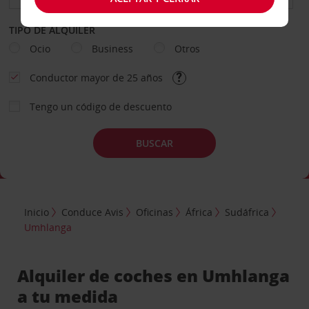
TIPO DE ALQUILER
Ocio
Business
Otros
Conductor mayor de 25 años
Tengo un código de descuento
BUSCAR
Inicio
Conduce Avis
Oficinas
África
Sudáfrica
Umhlanga
Alquiler de coches en Umhlanga
a tu medida