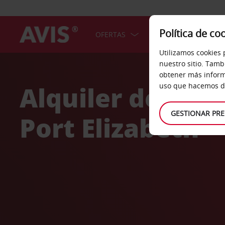
Política de co
OFERTAS
COCHES
SERV
Utilizamos cookies 
Welcome
nuestro sitio. Tamb
to
obtener más inform
Avis
Alquiler de coc
uso que hacemos de
GESTIONAR PRE
Port Elizabeth