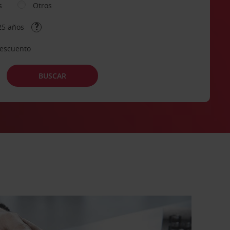
s
Otros
25 años
descuento
BUSCAR