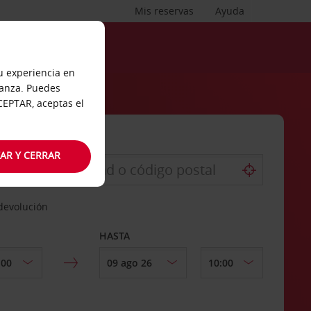
Mis reservas
Ayuda
tu experiencia en
ianza. Puedes
ACEPTAR, aceptas el
AR Y CERRAR
 devolución
HASTA