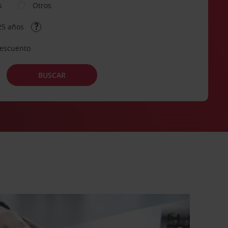
s
Otros
25 años
descuento
BUSCAR