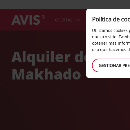
Política de co
OFERTAS
COCHES
SERV
Utilizamos cookies 
Welcome
nuestro sitio. Tamb
to
obtener más inform
Avis
Alquiler de coc
uso que hacemos de
GESTIONAR PRE
Makhado