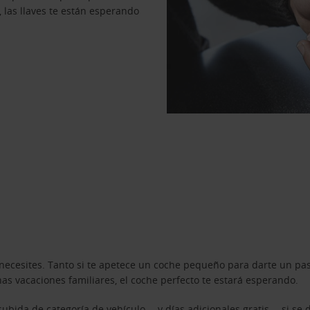
, las llaves te están esperando
necesites. Tanto si te apetece un coche pequeño para darte un pa
s vacaciones familiares, el coche perfecto te estará esperando.
ubida de categoría de vehículo —y días adicionales gratis— si se 