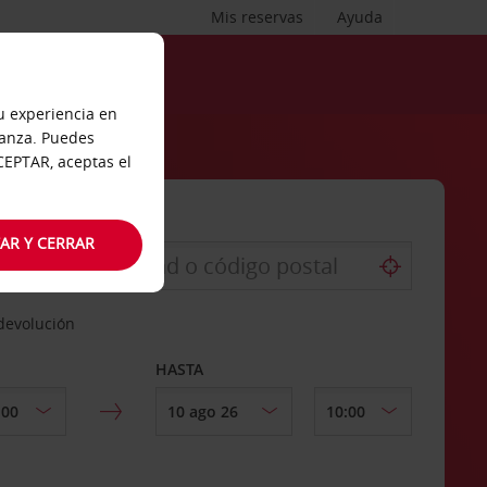
Mis reservas
Ayuda
tu experiencia en
ianza. Puedes
ACEPTAR, aceptas el
AR Y CERRAR
 devolución
HASTA