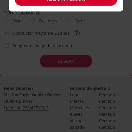
TIPO DE ALQUILER
Ocio
Business
Otros
Conductor mayor de 25 años
Tengo un código de descuento
BUSCAR
Head Quarters
Horario de apertura
Sir Guy Forge Quatre Bornes
Lunes
Cerrado
Quatre Bornes
Martes
Cerrado
Llama al: 230 427 6312
Miércoles
Cerrado
Jueves
Cerrado
Viernes
Cerrado
Sábado
Cerrado