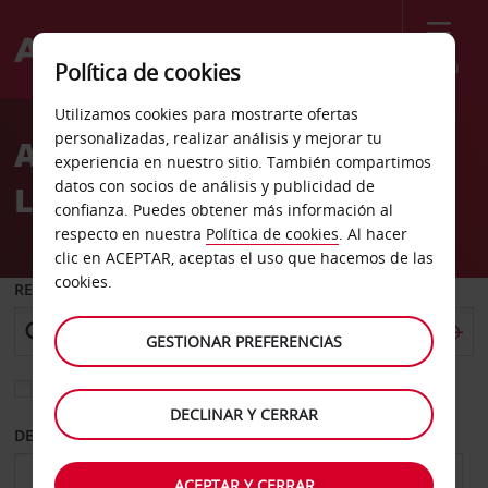
Menú
Política de cookies
Welcome
Utilizamos cookies para mostrarte ofertas
to
personalizadas, realizar análisis y mejorar tu
Alquiler de coches Port
Avis
experiencia en nuestro sitio. También compartimos
datos con socios de análisis y publicidad de
Louis
confianza. Puedes obtener más información al
respecto en nuestra
Política de cookies
. Al hacer
clic en ACEPTAR, aceptas el uso que hacemos de las
cookies.
RECOGER EN
GESTIONAR PREFERENCIAS
Elegir otra oficina de devolución
DECLINAR Y CERRAR
DESDE
HASTA
ACEPTAR Y CERRAR