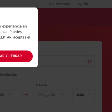
Mis reservas
Ayuda
tu experiencia en
ianza. Puedes
ACEPTAR, aceptas el
AR Y CERRAR
 devolución
HASTA