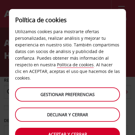
Menú
Política de cookies
Welcome
Utilizamos cookies para mostrarte ofertas
to
personalizadas, realizar análisis y mejorar tu
Alquiler de coches Plasma
Avis
experiencia en nuestro sitio. También compartimos
datos con socios de análisis y publicidad de
Hotel Trípoli
confianza. Puedes obtener más información al
respecto en nuestra
Política de cookies
. Al hacer
clic en ACEPTAR, aceptas el uso que hacemos de las
cookies.
RECOGER EN
GESTIONAR PREFERENCIAS
Elegir otra oficina de devolución
DECLINAR Y CERRAR
DESDE
HASTA
ACEPTAR Y CERRAR