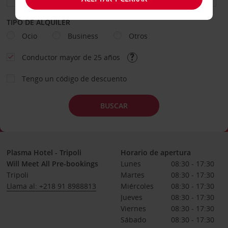
TIPO DE ALQUILER
Ocio
Business
Otros
Conductor mayor de 25 años
Tengo un código de descuento
BUSCAR
Plasma Hotel - Tripoli
Horario de apertura
Will Meet All Pre-bookings
Lunes
08:30 - 17:30
Tripoli
Martes
08:30 - 17:30
Llama al: +218 91 8988813
Miércoles
08:30 - 17:30
Jueves
08:30 - 17:30
Viernes
08:30 - 17:30
Sábado
08:30 - 17:30