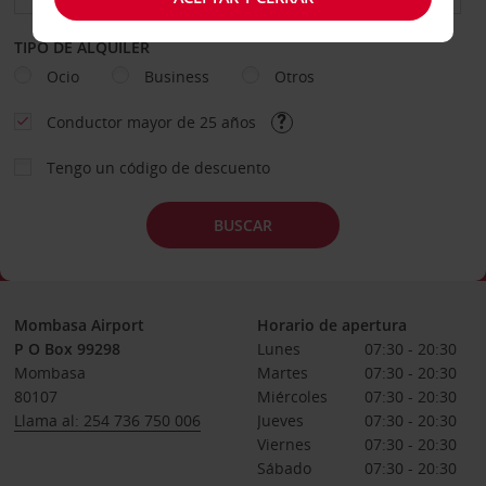
TIPO DE ALQUILER
Ocio
Business
Otros
Conductor mayor de 25 años
Tengo un código de descuento
BUSCAR
Mombasa Airport
Horario de apertura
P O Box 99298
Lunes
07:30 - 20:30
Mombasa
Martes
07:30 - 20:30
80107
Miércoles
07:30 - 20:30
Llama al: 254 736 750 006
Jueves
07:30 - 20:30
Viernes
07:30 - 20:30
Sábado
07:30 - 20:30