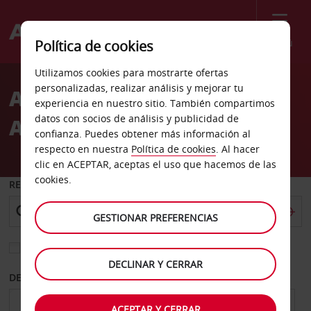
Menú
Política de cookies
Welcome
Utilizamos cookies para mostrarte ofertas
to
personalizadas, realizar análisis y mejorar tu
Alquiler de coches
Avis
experiencia en nuestro sitio. También compartimos
datos con socios de análisis y publicidad de
Aeropuerto de Mombasa
confianza. Puedes obtener más información al
respecto en nuestra
Política de cookies
. Al hacer
clic en ACEPTAR, aceptas el uso que hacemos de las
cookies.
RECOGER EN
GESTIONAR PREFERENCIAS
Elegir otra oficina de devolución
DECLINAR Y CERRAR
DESDE
HASTA
ACEPTAR Y CERRAR