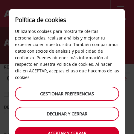
Menú
Política de cookies
Welcome
Utilizamos cookies para mostrarte ofertas
to
personalizadas, realizar análisis y mejorar tu
Alquiler de coches Guiza
Avis
experiencia en nuestro sitio. También compartimos
datos con socios de análisis y publicidad de
confianza. Puedes obtener más información al
respecto en nuestra
Política de cookies
. Al hacer
RECOGER EN
clic en ACEPTAR, aceptas el uso que hacemos de las
cookies.
GESTIONAR PREFERENCIAS
Elegir otra oficina de devolución
DESDE
HASTA
DECLINAR Y CERRAR
ACEPTAR Y CERRAR