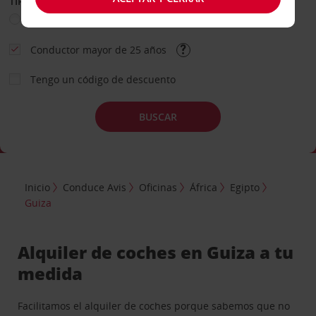
TIPO DE ALQUILER
Ocio
Business
Otros
Conductor mayor de 25 años
Tengo un código de descuento
BUSCAR
Inicio
Conduce Avis
Oficinas
África
Egipto
Guiza
Alquiler de coches en Guiza a tu
medida
Facilitamos el alquiler de coches porque sabemos que no