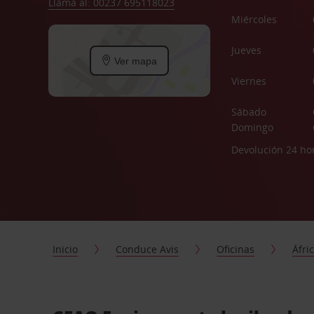
Llama al: 00237 695118023
Miércoles
Jueves
Ver mapa
Viernes
Sábado
Domingo
Devolución 24 ho
Inicio
Conduce Avis
Oficinas
Áfri