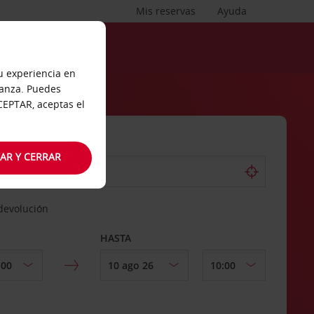
Mis reservas
Ayuda
tu experiencia en
ianza. Puedes
ACEPTAR, aceptas el
AR Y CERRAR
 devolución
HASTA