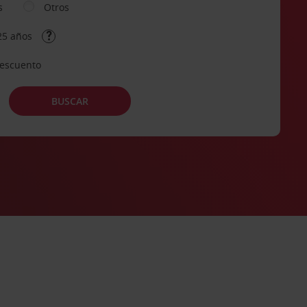
s
Otros
25 años
descuento
BUSCAR