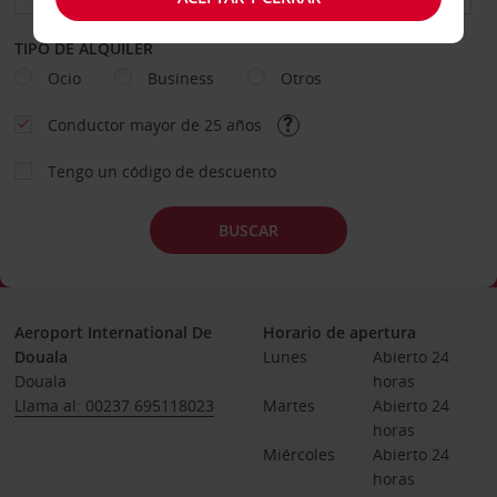
TIPO DE ALQUILER
Ocio
Business
Otros
Conductor mayor de 25 años
Tengo un código de descuento
BUSCAR
Aeroport International De
Horario de apertura
Douala
Lunes
Abierto 24 
Douala
horas
Llama al: 00237 695118023
Martes
Abierto 24 
horas
Miércoles
Abierto 24 
horas