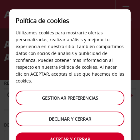
Menú
Política de cookies
Welcome
Utilizamos cookies para mostrarte ofertas
to
personalizadas, realizar análisis y mejorar tu
Alquiler de coches
Avis
experiencia en nuestro sitio. También compartimos
datos con socios de análisis y publicidad de
Aeropuerto de Douala
confianza. Puedes obtener más información al
respecto en nuestra
Política de cookies
. Al hacer
clic en ACEPTAR, aceptas el uso que hacemos de las
cookies.
RECOGER EN
GESTIONAR PREFERENCIAS
Elegir otra oficina de devolución
DECLINAR Y CERRAR
DESDE
HASTA
ACEPTAR Y CERRAR