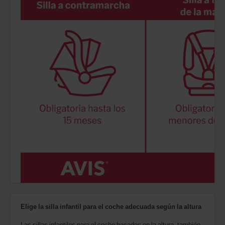
Elige la silla infantil para el coche adecuada según la altura
Las sillas infantiles para el coche basadas ​​en la altura, también