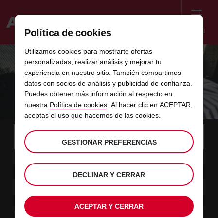
Menú
Política de cookies
Welcome
Utilizamos cookies para mostrarte ofertas
to
personalizadas, realizar análisis y mejorar tu
Avis
GUÍA PARA PADRES SOBRE LA
experiencia en nuestro sitio. También compartimos
datos con socios de análisis y publicidad de confianza.
NORMATIVA DE SILLAS DE COCHE EN
Puedes obtener más información al respecto en
ESPAÑA
nuestra
Política de cookies
. Al hacer clic en ACEPTAR,
aceptas el uso que hacemos de las cookies.
Instructions
Omitir
Busca
tu
Usar 
for
GESTIONAR PREFERENCIAS
oficina
enlaces
de
Screen
desde
La
elige
Hora
elige
tiemp
tiemp
recogida
08
10
fecha
hora
para
de
para
desde
desde
SÁB
en
Reader
:00
de
cambiar
recogida
cambiar
(minut
(horas
AGO
DECLINAR Y CERRAR
recogida
elegida
Users:
este
que
hasta
Actual
elige
time
Hora
elige
tiemp
tiemp
has
Skip
10
10
fecha
para
to
de
para
hasta
hasta
LUN
elegido
:00
screen
formulario
cambiar
recogida
cambiar
(horas
(minut
AGO
es
reader
elegida
ACEPTAR Y CERRAR
instructions
Tipo de alquiler
Indícanos