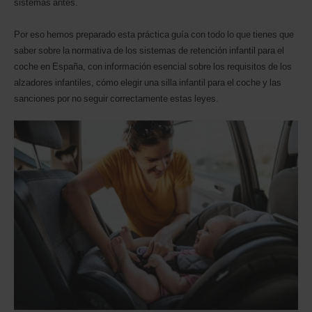
sistemas antes.
puedes
indicarnos
Por eso hemos preparado esta práctica guía con todo lo que tienes que
tu
número
saber sobre la normativa de los sistemas de retención infantil para el
de
coche en España, con información esencial sobre los requisitos de los
Descuento
alzadores infantiles, cómo elegir una silla infantil para el coche y las
Mundial
sanciones por no seguir correctamente estas leyes.
de
Avis
(Avis
Worldwide
Discount,
AWD).
También
se
pueden
reservar
furgonetas
y
motocicletas
si
están
disponibles
donde