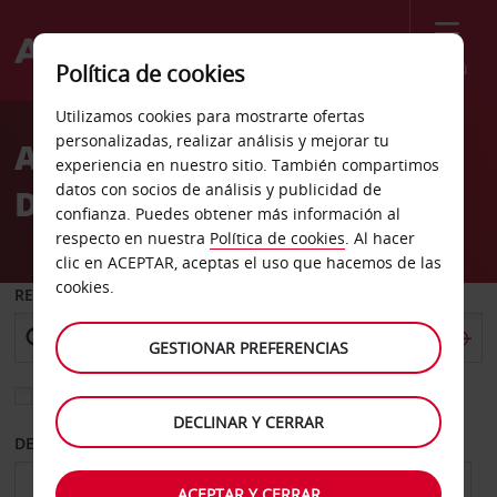
Menú
Política de cookies
Welcome
Utilizamos cookies para mostrarte ofertas
to
personalizadas, realizar análisis y mejorar tu
Alquiler de coches Ribnitz
Avis
experiencia en nuestro sitio. También compartimos
datos con socios de análisis y publicidad de
Damgarten
confianza. Puedes obtener más información al
respecto en nuestra
Política de cookies
. Al hacer
clic en ACEPTAR, aceptas el uso que hacemos de las
cookies.
RECOGER EN
GESTIONAR PREFERENCIAS
Elegir otra oficina de devolución
DECLINAR Y CERRAR
DESDE
HASTA
ACEPTAR Y CERRAR