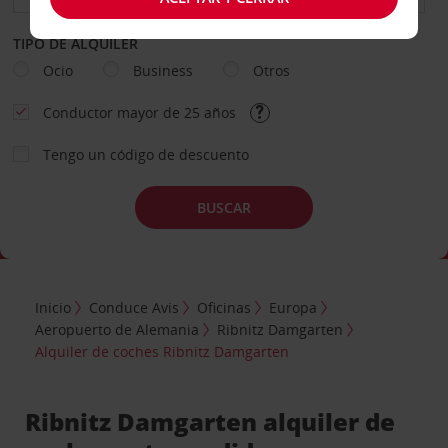
TIPO DE ALQUILER
Ocio
Business
Otros
Conductor mayor de 25 años
Tengo un código de descuento
BUSCAR
Inicio
Conduce Avis
Oficinas
Europa
Aeropuerto de Alemania
Ribnitz Damgarten
Alquiler de coches Ribnitz Damgarten
Ribnitz Damgarten alquiler de