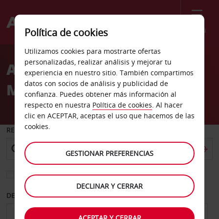
Menú
Política de cookies
Welcome
Utilizamos cookies para mostrarte ofertas
to
personalizadas, realizar análisis y mejorar tu
Alquiler de coches
Avis
experiencia en nuestro sitio. También compartimos
datos con socios de análisis y publicidad de
Makassar
confianza. Puedes obtener más información al
respecto en nuestra
Política de cookies
. Al hacer
clic en ACEPTAR, aceptas el uso que hacemos de las
cookies.
RECOGER EN
GESTIONAR PREFERENCIAS
Elegir otra oficina de devolución
DECLINAR Y CERRAR
DESDE
HASTA
ACEPTAR Y CERRAR