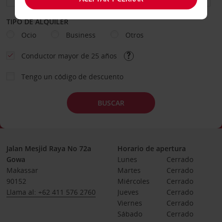
TIPO DE ALQUILER
Ocio
Business
Otros
Conductor mayor de 25 años
Tengo un código de descuento
BUSCAR
Jalan Mesjid Raya No 72a
Horario de apertura
Gowa
Lunes
Cerrado
Makassar
Martes
Cerrado
90152
Miércoles
Cerrado
Llama al: +62 411 576 2760
Jueves
Cerrado
Viernes
Cerrado
Sábado
Cerrado